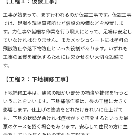
【工程１：仮設工事】
工事が始まって、まず行われるのが仮設工事です。仮設工事
では、足場や現場事務所など仮設の設備などを設置しま
す。力仕事や繊細な作業を行う職人にとって、
足場は安定し
ていなければなりません
。また
メッシュシートには塗料の
飛散防止や落下物防止といった役割
があります。いずれも
工事の品質を確保するため
には欠かせない大切な設備で
す。
【工程２：下地補修工事】
下地補修工事は、建物の細かい部分の補強や補修を行うと
いうことをいいます。
下地補修作業は、後の工程に大きく
影響
します。仕上げの塗装をどれだけきれいに仕上げて
も、下地の状態が悪ければ症状がすぐ再発するといった最
悪のケースを招く場合もあります。
安心して住民の方に生
活をしていただくための重要な工程です。