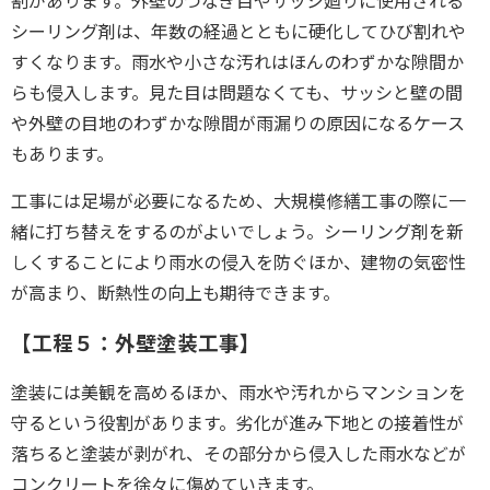
割があります。
外壁のつなぎ目やサッシ廻りに使用される
シーリング剤は、年数の経過とともに硬化してひび割れや
すくなります。雨水や小さな汚れはほんのわずかな隙間か
らも侵入します。見た目は問題なくても、サッシと壁の間
や外壁の目地のわずかな隙間が雨漏りの原因になるケース
もあります。
工事には足場が必要になるため、大規模修繕工事の際に一
緒に打ち替えをするのがよいでしょう。シーリング剤を新
しくすることにより
雨水の侵入を防ぐほか、建物の気密性
が高まり、断熱性の向上も期待できます。
【工程５：外壁塗装工事】
塗装には美観を高めるほか、雨水や汚れからマンションを
守るという役割が
あります。
劣化が進み下地との接着性が
落ちると塗装が剥がれ、その部分から侵入した雨水などが
コンクリートを徐々に傷めていきます。