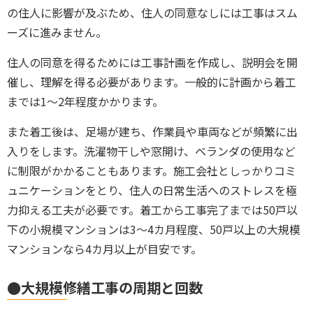
の住人に影響が及ぶため、住人の同意なしには工事はスム
ーズに進みません。
住人の同意を得るためには工事計画を作成し、説明会を開
催し、理解を得る必要があります。
一般的に計画から着工
までは1～2年程度
かかります。
また着工後は、足場が建ち、作業員や車両などが頻繁に出
入りをします。洗濯物干しや窓開け、ベランダの使用など
に制限がかかることもあります。
施工会社としっかりコミ
ュニケーションをとり、住人の
日常生活へのストレスを極
力抑える工夫が必要です。
着工から工事完了までは
50戸以
下の小規模マンションは3～4カ月程度
、
50戸以上の大規模
マンションなら4カ月以上
が目安です。
●大規模修繕工事の周期と回数