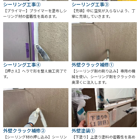
シーリング工事②
シーリング工事③
【プライマー】プライマーを塗布しシ
【充填】中に空気が入らないよう、丁
ーリング材の密着性を高めます。
寧に充填していきます。
シーリング工事④
外壁クラック補修①
【押さえ】ヘラで形を整え施工完了で
【シーリング剤の刷り込み】専用の機
す。
械を使い、シーリング剤をクラックの
奥深くに注入します。
外壁クラック補修②
外壁塗装①
【シーリング材の押し込み】シーリン
【下塗り】上塗り塗料の密着性を高め