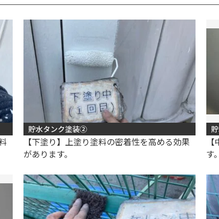
貯水タンク塗装②
貯
料
【下塗り】上塗り塗料の密着性を高める効果
【
があります。
す