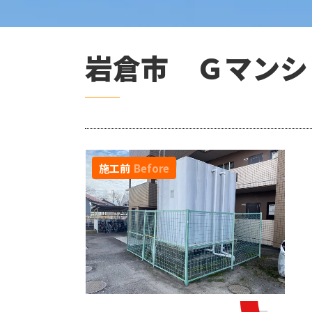
岩倉市 Ｇマンシ
施工前
Before