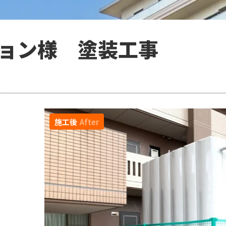
ョン様 塗装工事
施工後
After