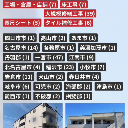
工場・倉庫・店舗 (7)
床工事 (7)
大規模修繕工事 (39)
長尺シート (5)
タイル補修工事 (6)
四日市市 (1)
高山市 (2)
あま市 (1)
名古屋市 (14)
各務原市 (1)
美濃加茂市 (1)
丹羽郡 (1)
一宮市 (47)
江南市 (9)
北名古屋市 (4)
稲沢市 (23)
小牧市 (7)
岩倉市 (11)
犬山市 (2)
春日井市 (4)
岐阜市 (6)
可児市 (2)
海部郡 (2)
津島市 (1)
愛西市 (1)
不破郡 (2)
揖斐郡 (1)