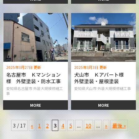
2025年3月27日 更新
2025年3月3日 更新
名古屋市 Ｋマンション
犬山市 Ｋアパート様
様 外壁塗装・防水工事
外壁塗装・屋根塗装
愛知県名古屋市 外装大規模修繕工
愛知県犬山市 外装大規模修繕工事
事
MORE
MORE
3 / 17
«
1
2
3
4
5
...
10
...
»
最後 »