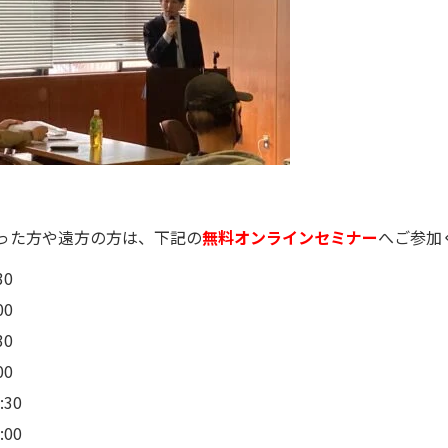
った方や遠方の方は、下記の
無料オンラインセミナー
へご参加
30
00
30
00
30
00